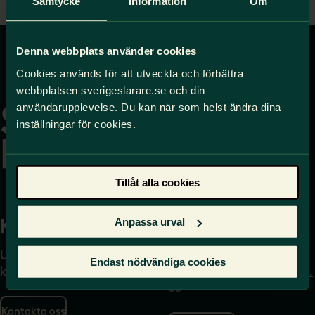
Samtycke
Information
Om
Denna webbplats använder cookies
Cookies används för att utveckla och förbättra
Gå
webbplatsen sverigeslarare.se och din
till
användarupplevelse. Du kan när som helst ändra dina
startsidan
inställningar för cookies.
Tillåt alla cookies
Kontakta
Press
Anpassa urval
Uppgifter om hur du
Journalist – du når oss
Endast nödvändiga cookies
kontaktar oss finns här.
på
press@sverigeslarare.
se
Kontakta oss