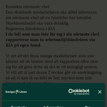
Kontakta närmaste chef
Den drabbade medarbetaren ska alltid informera
sin närmaste chef att en händelse har inträffat.
Skyddsombudet ska vara delaktig.
Registrera händelsen i KIA
I de fall som man inte får tag i sin närmsta chef,
rapporterar man in arbetsmiljöhändelsen via
KIA på egen hand
.
Vi vet att det finns många medarbetare som inte
känner att de hinner med att rapportera eller drar
sig för att göra detta då det är ett krångligt system.
Vi vill att ni just dessa 2 veckor gör en ansträngning
så att vi kan få en bild av hur mycket som inte
hinns med att rapportera.
Med vänlig hälsning / Styrelsen Sveriges Lärare
Sollentuna