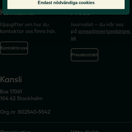
Endast nödvändiga cookies
Kontakta
Press
Uppgifter om hur du
Journalist – du når oss
kontaktar oss finns här.
på
press@sverigeslarare.
se
Kontakta oss
Presskontakt
Kansli
Box 17061
104 62 Stockholm
Org.nr. 802540-5542