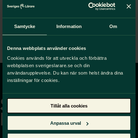
Åsa Olsson, Grundskola, Sörböleskolan
Rebecka Saari, Förskola, Kvistens förskola
Samtycke
Information
Om
Sarah Stenlinden, Grundskola, Norrhammarskolan
Denna webbplats använder cookies
Ida Wiklund, Förskola, Tallbacka Förskola
Cookies används för att utveckla och förbättra
webbplatsen sverigeslarare.se och din
användarupplevelse. Du kan när som helst ändra dina
inställningar för cookies.
Gå
till
startsidan
Tillåt alla cookies
Anpassa urval