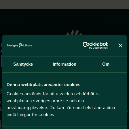
Gå
till
startsidan
Samtycke
Information
Om
Denna webbplats använder cookies
Kontakta
Press
Cookies används för att utveckla och förbättra
webbplatsen sverigeslarare.se och din
Uppgifter om hur du
Journalist – du når oss
användarupplevelse. Du kan när som helst ändra dina
kontaktar oss finns här.
på
press@sverigeslarare.
inställningar för cookies.
se
Kontakta oss