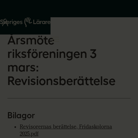
Start
Om oss
2026-02-17
Årsmöte
riksföreningen 3
mars:
Revisionsberättelse
Bilagor
Revisorernas berättelse, Fridaskolorna
2025.pdf