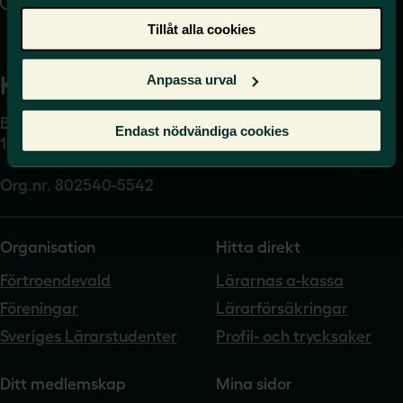
Presskontakt
Tillåt alla cookies
Kansli
Anpassa urval
Box 17061
Endast nödvändiga cookies
104 62 Stockholm
Org.nr. 802540-5542
Organisation
Hitta direkt
Förtroendevald
Lärarnas a-kassa
Föreningar
Lärarförsäkringar
Sveriges Lärarstudenter
Profil- och trycksaker
Ditt medlemskap
Mina sidor