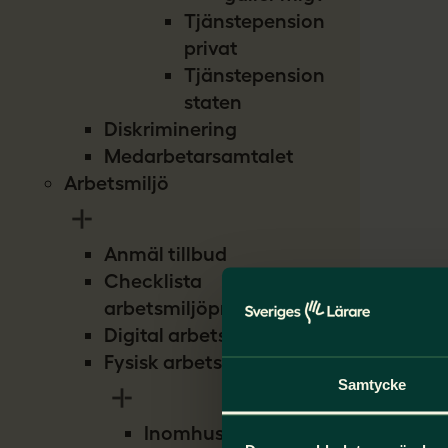
Tjänstepension
privat
Tjänstepension
staten
Diskriminering
Medarbetarsamtalet
Arbetsmiljö
Anmäl tillbud
Checklista
arbetsmiljöproblem
Digital arbetsmiljö
Fysisk arbetsmiljö
Samtycke
Inomhusmiljö