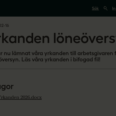
S
ö
In
k
p
å
02-16
s
v
rkanden löneöver
e
r
i
g
e
ar nu lämnat våra yrkanden till arbetsgivaren 
s
översyn. Läs våra yrkanden i bifogad fil!
l
ä
r
a
r
e
agor
.
s
e
Yrkanden 2026.docx