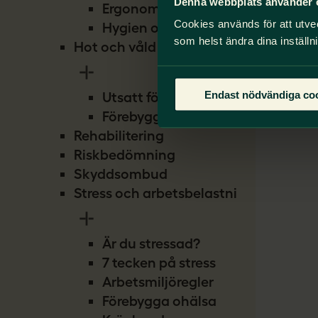
Denna webbplats använder 
Ergonomi
Cookies används för att utve
Hygien och smitta
som helst ändra dina inställn
Hot och våld
Endast nödvändiga co
Utsatt för hot
Förebygg hot
Rehabilitering
Riskbedömning
Skyddsombud
Stress och arbetsbelastning
Är du stressad?
7 tecken på stress
Arbetsmiljöregler
Förebygga ohälsa