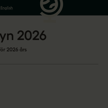
 English
syn 2026
för 2026 års