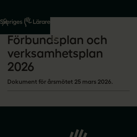
Start
Om oss
2026-02-16
Förbundsplan och
verksamhetsplan
2026
Dokument för årsmötet 25 mars 2026.
Gå
till