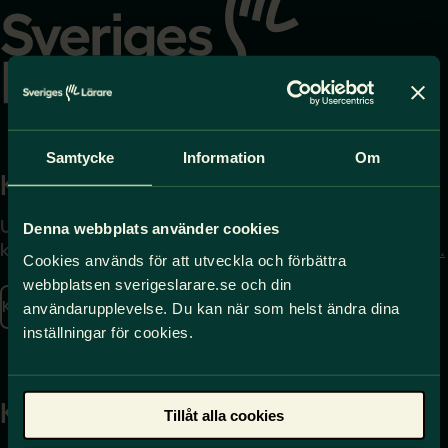
startsidan
Samtycke
Information
Om
Kontakta
Press
Uppgifter om hur du
Journalist – du når oss
Denna webbplats använder cookies
kontaktar oss finns här.
på
press@sverigeslarare.
Cookies används för att utveckla och förbättra
se
webbplatsen sverigeslarare.se och din
Kontakta oss
användarupplevelse. Du kan när som helst ändra dina
Presskontakt
inställningar för cookies.
Kansli
Tillåt alla cookies