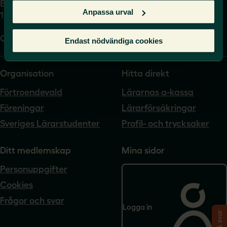
Box 17061
Anpassa urval
104 62 Stockholm
Org.nr. 802540-5542
Endast nödvändiga cookies
Organisation
Hitta direkt
Förtroendevald
Lärarnas a-kassa
Föreningar
Lärarförsäkringar
Sveriges Lärarstudenter
Profil- och trycksaker
Ditt medlemskap
Mina sidor
Personuppgifter
Cookies
Frågor och svar
Logga in