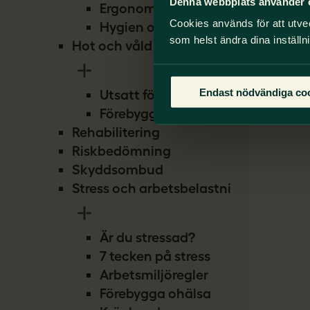
Denna webbplats använder 
Ergonomi
Cookies används för att utve
Hygien och smitta
som helst ändra dina inställn
Hot och våld
Endast nödvändiga co
Utsatt för hot
Förebygg hot
Rehabilitering
Riskbedömning
Skyddsombud
Stress och arbetsbelastning
Är du stressad?
7 tecken på stress
Arbetsmiljöregler
Förebygga ohälsa