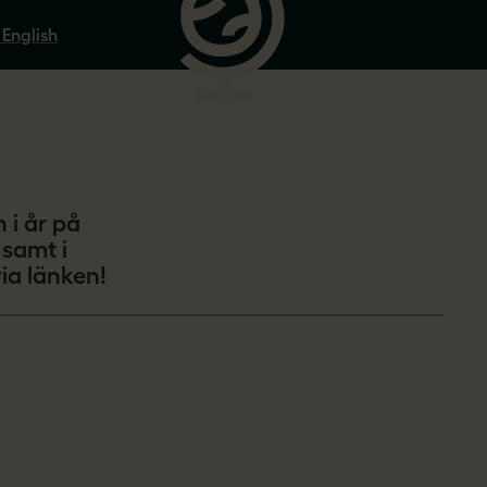
 English
 i år på
 samt i
ia länken!