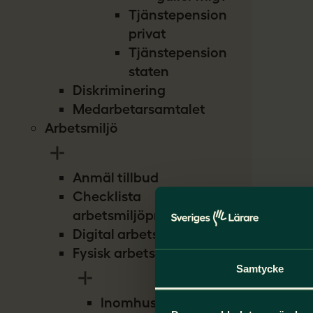
Tjänstepension
privat
Tjänstepension
staten
Diskriminering
Medarbetarsamtalet
Arbetsmiljö
Anmäl tillbud
Checklista
arbetsmiljöproblem
Digital arbetsmiljö
Fysisk arbetsmiljö
Samtycke
Inomhusmiljö