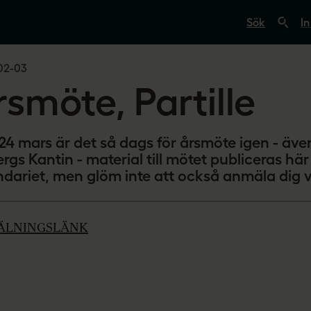
S
ö
In
k
p
å
02-03
s
v
rsmöte, Partille
e
r
i
g
e
24 mars är det så dags för årsmöte igen - även
s
rgs Kantin - material till mötet publiceras här
l
ndariet, men glöm inte att också anmäla dig v
ä
r
a
r
e
ÄLNINGSLÄNK
.
s
e