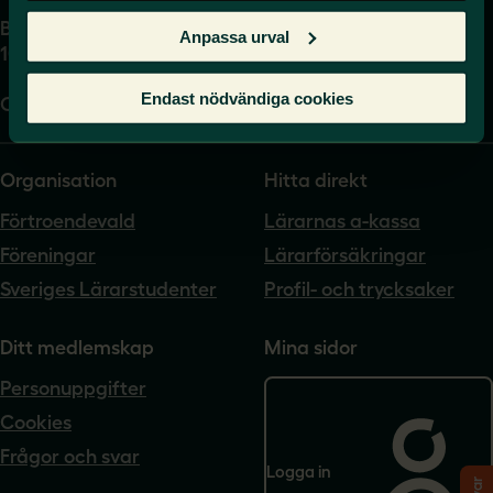
Box 17061
Anpassa urval
104 62 Stockholm
Endast nödvändiga cookies
Org.nr. 802540-5542
Organisation
Hitta direkt
Förtroendevald
Lärarnas a-kassa
Föreningar
Lärarförsäkringar
Sveriges Lärarstudenter
Profil- och trycksaker
Ditt medlemskap
Mina sidor
Personuppgifter
Cookies
Frågor och svar
Logga in