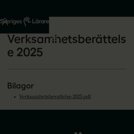
Start
Om oss
2026-02-19
Verksamhetsberättels
e 2025
Bilagor
Verksamhetsberattelse-2025.pdf
Gå