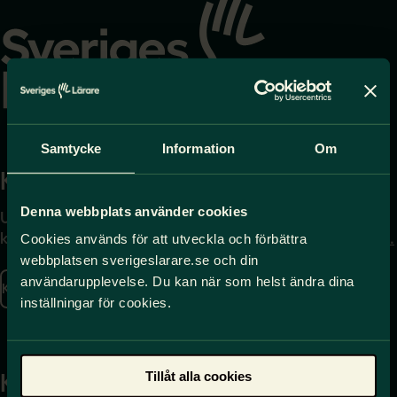
till
startsidan
Samtycke
Information
Om
Kontakta
Press
Denna webbplats använder cookies
Uppgifter om hur du
Journalist – du når oss
kontaktar oss finns här.
på
press@sverigeslarare.
Cookies används för att utveckla och förbättra
se
webbplatsen sverigeslarare.se och din
användarupplevelse. Du kan när som helst ändra dina
Kontakta oss
inställningar för cookies.
Presskontakt
Tillåt alla cookies
Kansli