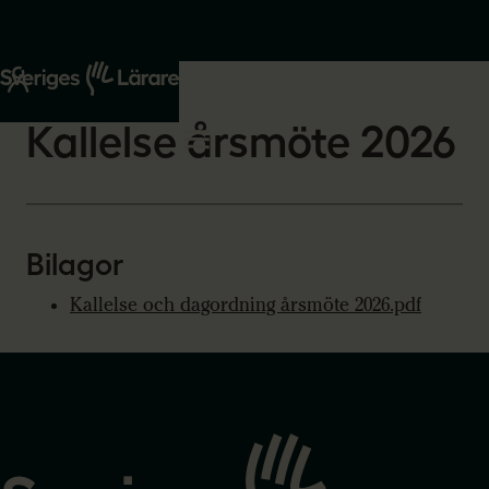
Start
Om oss
2026-02-19
Kallelse årsmöte 2026
Bilagor
Kallelse och dagordning årsmöte 2026.pdf
Gå
till
startsidan