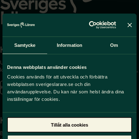
Samtycke
Information
Om
Kontakta
Press
Uppgifter om hur du
Journalist – du når oss
Denna webbplats använder cookies
kontaktar oss finns här.
på
press@sverigeslarare.
se
Cookies används för att utveckla och förbättra
webbplatsen sverigeslarare.se och din
Kontakta oss
användarupplevelse. Du kan när som helst ändra dina
Presskontakt
inställningar för cookies.
Kansli
Tillåt alla cookies
Box 17061