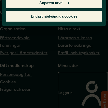
104 62 Stockholm
Anpassa urval
Org.nr. 802540-5542
Endast nödvändiga cookies
Organisation
Hitta direkt
Förtroendevald
Lärarnas a-kassa
Föreningar
Lärarförsäkringar
Sveriges Lärarstudenter
Profil- och trycksaker
Ditt medlemskap
Mina sidor
Personuppgifter
Cookies
Frågor och svar
Logga in
Frågor & svar