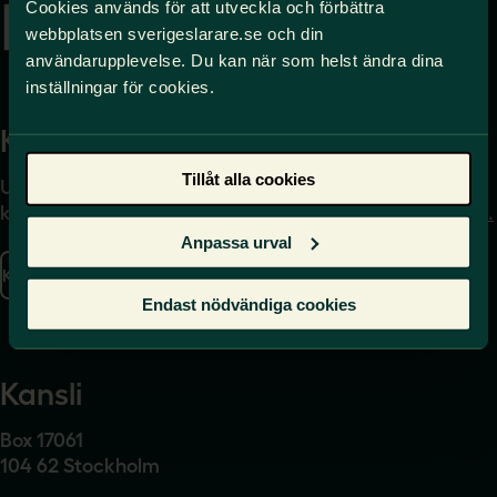
Cookies används för att utveckla och förbättra
webbplatsen sverigeslarare.se och din
användarupplevelse. Du kan när som helst ändra dina
inställningar för cookies.
Kontakta
Press
Tillåt alla cookies
Uppgifter om hur du
Journalist – du når oss
kontaktar oss finns här.
på
press@sverigeslarare.
se
Anpassa urval
Kontakta oss
Presskontakt
Endast nödvändiga cookies
Kansli
Box 17061
104 62 Stockholm