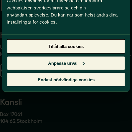
Cookies används för att utveckla och förbättra
webbplatsen sverigeslarare.se och din
användarupplevelse. Du kan när som helst ändra dina
inställningar för cookies.
Kontakta
Press
Tillåt alla cookies
Uppgifter om hur du
Journalist – du når oss
kontaktar oss finns här.
på
press@sverigeslarare.
se
Anpassa urval
Kontakta oss
Presskontakt
Endast nödvändiga cookies
Kansli
Box 17061
104 62 Stockholm