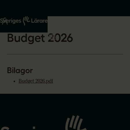
Start
Om oss
2026-02-26
Budget 2026
Bilagor
Budget 2026.pdf
Gå
till
startsidan