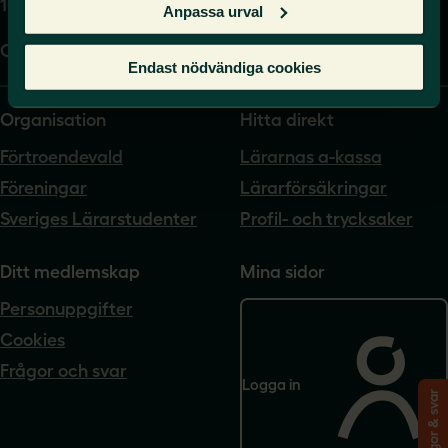
104 62 Stockholm
Anpassa urval
Org.nr. 802540-5542
Endast nödvändiga cookies
Organisation
Hitta direkt
Förtroendevald
Lärarnas a-kassa
Föreningar
Lärarförsäkringar
Sveriges Lärarstudenter
Profil- och trycksaker
Ditt medlemskap
Mina sidor
Personuppgifter
Cookies
Frågor och svar
Logga in
Frågor & svar