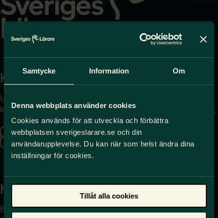
Samtycke
Information
Om
Kontakta
Press
Uppgifter om hur du
Journalist – du når oss
Denna webbplats använder cookies
kontaktar oss finns här.
på
press@sverigeslarare.
se
Cookies används för att utveckla och förbättra
webbplatsen sverigeslarare.se och din
Kontakta oss
användarupplevelse. Du kan när som helst ändra dina
Presskontakt
inställningar för cookies.
Kansli
Tillåt alla cookies
Box 17061