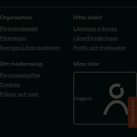
Organisation
Hitta direkt
Förtroendevald
Lärarnas a-kassa
Föreningar
Lärarförsäkringar
Sveriges Lärarstudenter
Profil- och trycksaker
Ditt medlemskap
Mina sidor
Personuppgifter
Cookies
Frågor och svar
Logga in
Frågor & svar