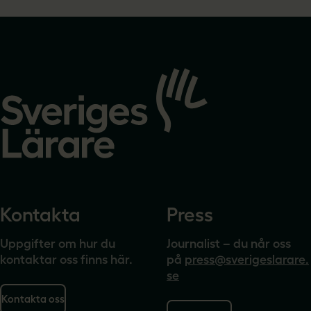
Gå
till
startsidan
Kontakta
Press
Uppgifter om hur du
Journalist – du når oss
kontaktar oss finns här.
på
press@sverigeslarare.
se
Kontakta oss