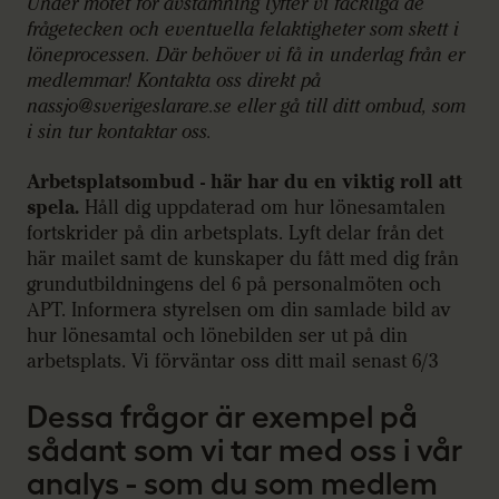
Under mötet för avstämning lyfter vi fackliga de
frågetecken och eventuella felaktigheter som skett i
löneprocessen. Där behöver vi få in underlag från er
medlemmar! Kontakta oss direkt på
nassjo@sverigeslarare.se eller gå till ditt ombud, som
i sin tur kontaktar oss.
Arbetsplatsombud - här har du en viktig roll att
spela.
Håll dig uppdaterad om hur lönesamtalen
fortskrider på din arbetsplats. Lyft delar från det
här mailet samt de kunskaper du fått med dig från
grundutbildningens del 6 på personalmöten och
APT. Informera styrelsen om din samlade bild av
hur lönesamtal och lönebilden ser ut på din
arbetsplats. Vi förväntar oss ditt mail senast 6/3
Dessa frågor är exempel på
sådant som vi tar med oss i vår
analys - som du som medlem