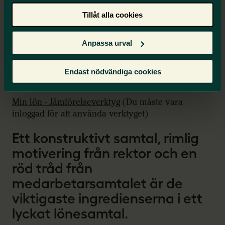
Tillåt alla cookies
Checklista för lärares lönesamtal
Anpassa urval
Personlig lönecoachning för lärare
(ingår i
medlemskapet)
Endast nödvändiga cookies
Vad innebär individuell lön för lärare?
Min lön - Jämförelseverktyg
(Du måste vara
inloggad för att använda verktyget)
Ett konstruktivt samtal, rimlig
motivering från rektor och en
röd tråd från
medarbetarsamtalet är de
viktigaste ingredienserna i ett
lyckat lönesamtal.