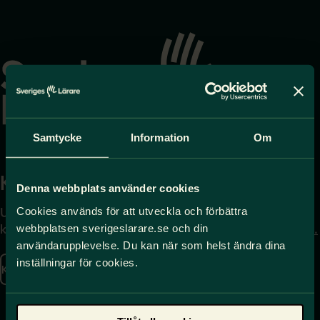
Gå
till
startsidan
Samtycke
Information
Om
Kontakta
Press
Denna webbplats använder cookies
Cookies används för att utveckla och förbättra
Uppgifter om hur du
Journalist – du når oss
webbplatsen sverigeslarare.se och din
kontaktar oss finns här.
på
press@sverigeslarare.
se
användarupplevelse. Du kan när som helst ändra dina
inställningar för cookies.
Kontakta oss
Presskontakt