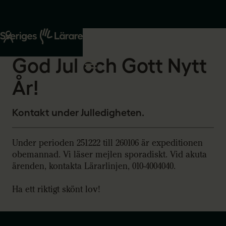
Start
Om oss
2025-12-17
God Jul och Gott Nytt
År!
Kontakt under Julledigheten.
Under perioden 251222 till 260106 är expeditionen
obemannad. Vi läser mejlen sporadiskt. Vid akuta
ärenden, kontakta Lärarlinjen, 010-4004040.
Ha ett riktigt skönt lov!