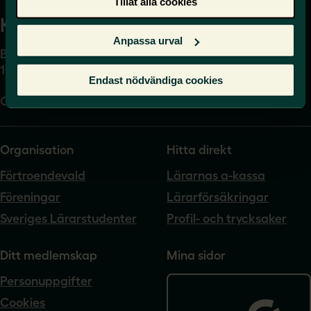
Tillåt alla cookies
Kansli
Anpassa urval
Box 17061
104 62 Stockholm
Endast nödvändiga cookies
Org.nr. 802540-5542
Organisation
Hitta direkt
Förtroendevald
Lärarnas a-kassa
Föreningar
Lärarförsäkringar
Sveriges Lärarstudenter
Profil- och trycksaker
Ditt medlemskap
Mina sidor
Personuppgifter
Cookies