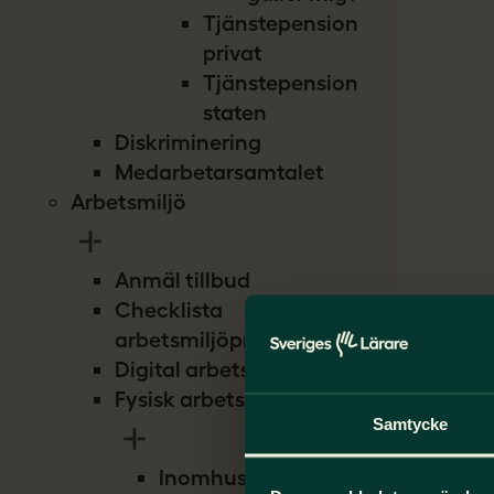
Tjänstepension
privat
Tjänstepension
staten
Diskriminering
Medarbetarsamtalet
Arbetsmiljö
Anmäl tillbud
Checklista
arbetsmiljöproblem
Digital arbetsmiljö
Fysisk arbetsmiljö
Samtycke
Inomhusmiljö