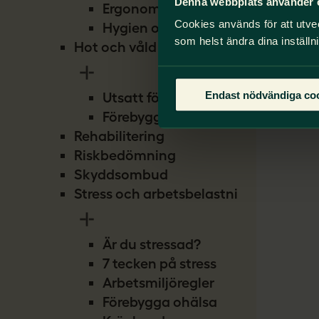
Denna webbplats använder 
Ergonomi
Cookies används för att utve
Hygien och smitta
som helst ändra dina inställn
Hot och våld
Endast nödvändiga co
Utsatt för hot
Förebygg hot
Rehabilitering
Riskbedömning
Skyddsombud
Stress och arbetsbelastning
Är du stressad?
7 tecken på stress
Arbetsmiljöregler
Förebygga ohälsa