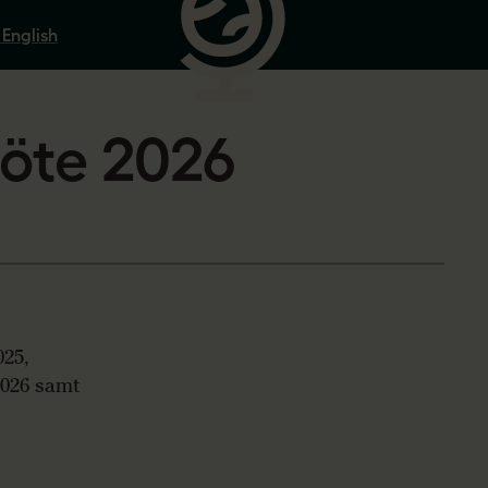
 English
möte 2026
025,
2026 samt