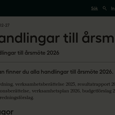
S
ö
In
k
p
å
02-27
s
v
andlingar till års
e
r
i
g
e
lingar till årsmöte 2026
s
l
ä
r
n finner du alla handlingar till årsmöte 2026.
a
r
e
dning, verksamhetsberättelse 2025, resultatrapport 2
.
ionsberättelse, verksamhetsplan 2026, budgetförslag 
s
e
redningsförslag.
agor