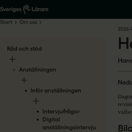
Start
Om oss
2026-
H
Råd och stöd
Hand
Anställningen
Neda
Inför anställningen
Dagor
revis
Intervjufrågor
valbe
Digital
Bil
anställningsintervju