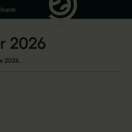
 English
r 2026
te 2026.