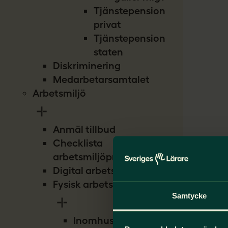
Tjänstepension
privat
Tjänstepension
staten
Diskriminering
Medarbetarsamtalet
Arbetsmiljö
Anmäl tillbud
Checklista
arbetsmiljöproblem
Digital arbetsmiljö
Fysisk arbetsmiljö
Samtycke
Inomhusmiljö