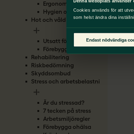
Denna webbplats använder 
Ergonomi
Cookies används för att utve
Hygien och smitta
som helst ändra dina inställn
Hot och våld
Endast nödvändiga co
Utsatt för hot
Förebygg hot
Rehabilitering
Riskbedömning
Skyddsombud
Stress och arbetsbelastning
Är du stressad?
7 tecken på stress
Arbetsmiljöregler
Förebygga ohälsa