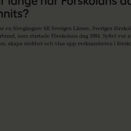
r länge har Förskolans d
nnits?
ar en föregångare till Sveriges Lärare, Sveriges försko
örbund, som startade Förskolans dag 1984. Syftet var at
on, skapa stolthet och visa upp verksamheten i försk