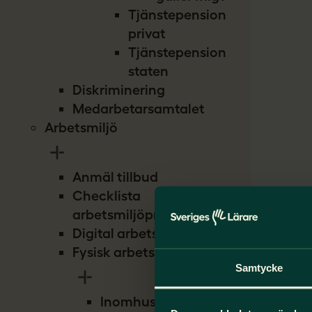
Tjänstepension
privat
Tjänstepension
staten
Diskriminering
Medarbetarsamtalet
Arbetsmiljö
Anmäl tillbud
Checklista
arbetsmiljöproblem
Digital arbetsmiljö
Fysisk arbetsmiljö
Samtycke
Inomhusmiljö