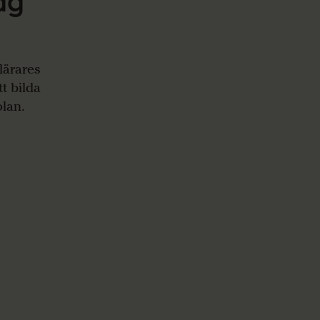
ag
llärares
t bilda
olan.