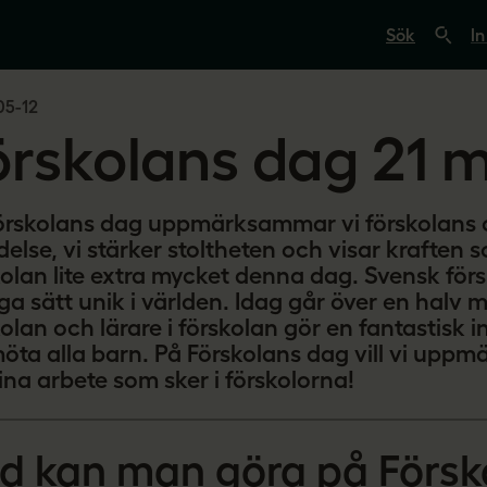
S
ö
In
k
p
å
05-12
s
v
örskolans dag 21 
e
r
i
g
e
örskolans dag uppmärksammar vi förskolans 
s
else, vi stärker stoltheten och visar kraften s
l
kolan lite extra mycket denna dag. Svensk förs
ä
r
a sätt unik i världen. Idag går över en halv mi
a
olan och lärare i förskolan gör en fantastisk i
r
e
möta alla barn. På Förskolans dag vill vi upp
.
ina arbete som sker i förskolorna!
s
e
d kan man göra på Försk