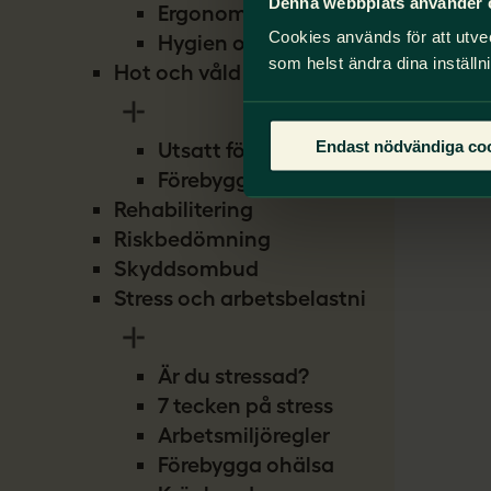
Denna webbplats använder 
Ergonomi
Cookies används för att utve
Hygien och smitta
som helst ändra dina inställn
Hot och våld
Endast nödvändiga co
Utsatt för hot
Förebygg hot
Rehabilitering
Riskbedömning
Skyddsombud
Stress och arbetsbelastning
Är du stressad?
7 tecken på stress
Arbetsmiljöregler
Förebygga ohälsa