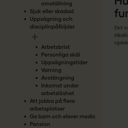
Hu
omställning
fu
Sjuk eller skadad
Uppsägning och
disciplinpåföljder
Det v
riksf
opini
Arbetsbrist
Personliga skäl
Uppsägningstider
Varning
Avstängning
Inkomst under
arbetslöshet
Att jobba på flera
arbetsplatser
Ge barn och elever medicin
Pension