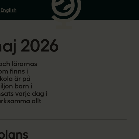
 English
maj 2026
och lärarnas
om finns i
kola är på
ljon barn i
nsats varje dag i
märksamma allt
olans