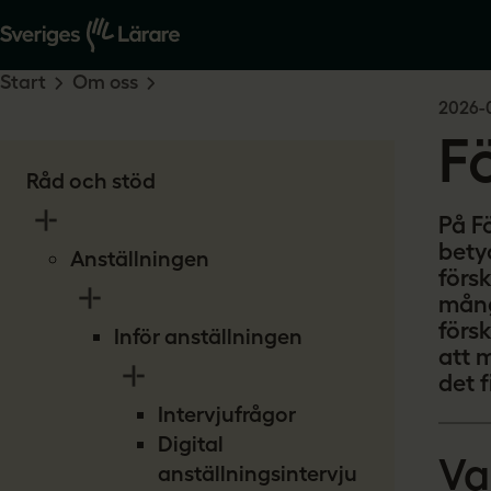
Start
Om oss
2026-
F
Råd och stöd
På F
betyd
Anställningen
förs
mång
försk
Inför anställningen
att 
det f
Intervjufrågor
Digital
Va
anställningsintervju