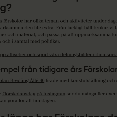
ag?
 förskolor har olika teman och aktiviteter under dage
rksamma den lite extra. Från fackligt håll brukar vi 
cher och material, och passa på att uppmärksamma för
 och i samtal med politiker.
upp affischer och sprid våra delningsbilder i dina soci
mpel från tidigare års Förskola
olan Bredäng Allé 46
firade med konstutställning och
r
#förskolansdag på Instagram
ser du många fler exem
an göra för att fira dagen.