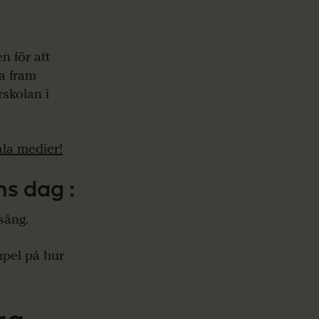
n för att
ta fram
skolan i
ala medier!
ns dag :
 sång.
pel på hur