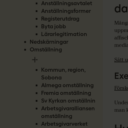
Anställningsavtalet
d
Anställningsformer
Registerutdrag
Många
Byta jobb
uppmä
Lärarlegitimation
affis
Nedskärningar
media
Omställning
Sätt 
Kommun, region,
Exe
Sobona
Almega omställning
Försk
Fremia omställning
Sv Kyrkan omställning
Unde
Arbetsgivaralliansen
man k
omställning
Arbetsgivarverket