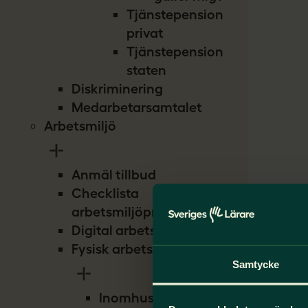
Tjänstepension
privat
Tjänstepension
staten
Diskriminering
Medarbetarsamtalet
Arbetsmiljö
Anmäl tillbud
Checklista
arbetsmiljöproblem
Digital arbetsmiljö
Fysisk arbetsmiljö
Samtycke
Inomhusmiljö