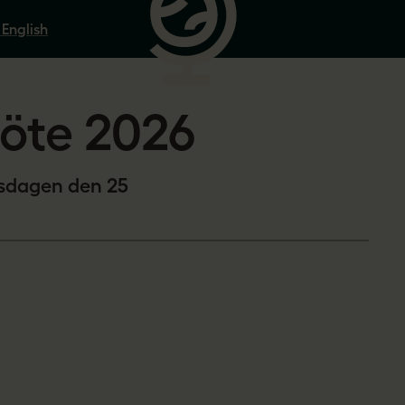
 English
möte 2026
nsdagen den 25