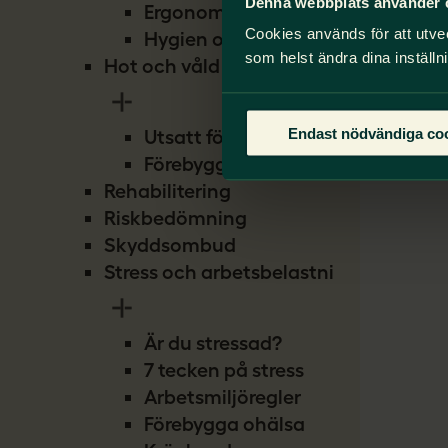
Denna webbplats använder 
Ergonomi
Cookies används för att utve
Hygien och smitta
som helst ändra dina inställn
Hot och våld
Endast nödvändiga co
Utsatt för hot
Förebygg hot
Rehabilitering
Riskbedömning
Skyddsombud
Stress och arbetsbelastning
Är du stressad?
7 tecken på stress
Arbetsmiljöregler
Förebygga ohälsa