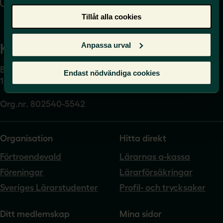
Presskontakt
Tillåt alla cookies
Anpassa urval
Kansli
Box 17061
Endast nödvändiga cookies
104 62 Stockholm
Org.nr. 802540-5542
Organisation
Hitta direkt
Förtroendevald
Lärarnas a-kassa
Föreningar
Lärarförsäkringar
Sveriges Lärarstudenter
Profil- och trycksaker
Ditt medlemskap
Mina sidor