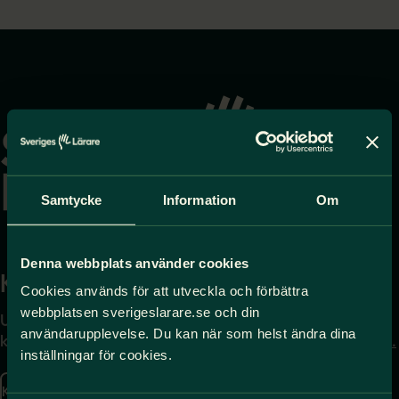
Gå
till
startsidan
Samtycke
Information
Om
Denna webbplats använder cookies
Kontakta
Press
Cookies används för att utveckla och förbättra
webbplatsen sverigeslarare.se och din
Uppgifter om hur du
Journalist – du når oss
användarupplevelse. Du kan när som helst ändra dina
kontaktar oss finns här.
på
press@sverigeslarare.
inställningar för cookies.
se
Kontakta oss