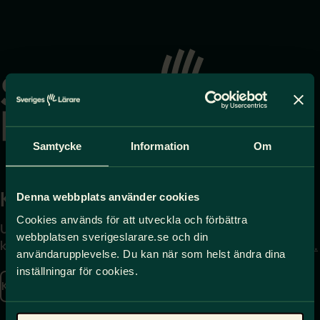
Gå
till
startsidan
Samtycke
Information
Om
Kontakta
Press
Denna webbplats använder cookies
Cookies används för att utveckla och förbättra
Uppgifter om hur du
Journalist – du når oss
webbplatsen sverigeslarare.se och din
kontaktar oss finns här.
på
press@sverigeslarare.
användarupplevelse. Du kan när som helst ändra dina
se
inställningar för cookies.
Kontakta oss
Presskontakt