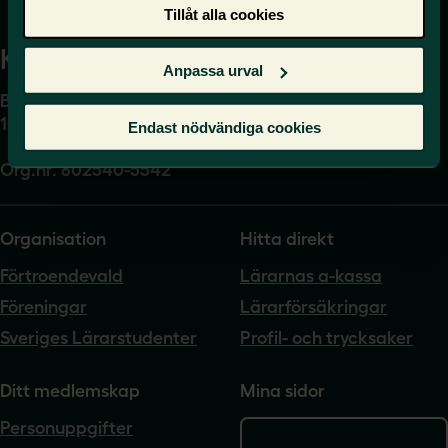
Tillåt alla cookies
Kansli
Anpassa urval
Box 17061
104 62 Stockholm
Endast nödvändiga cookies
Org.nr. 802540-5542
Organisation
Hitta direkt
Förtroendevald
Lärarnas a-kassa
Föreningar
Lärarförsäkringar
Sveriges Lärarstudenter
Profil- och trycksaker
Ditt medlemskap
Mina sidor
Personuppgifter