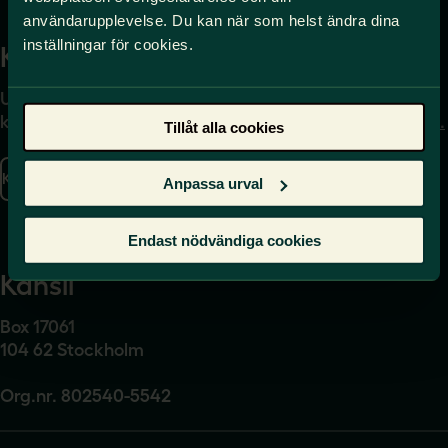
användarupplevelse. Du kan när som helst ändra dina
inställningar för cookies.
Kontakta
Press
Uppgifter om hur du
Journalist – du når oss
kontaktar oss finns här.
på
press@sverigeslarare.
Tillåt alla cookies
se
Kontakta oss
Anpassa urval
Presskontakt
Endast nödvändiga cookies
Kansli
Box 17061
104 62 Stockholm
Org.nr. 802540-5542