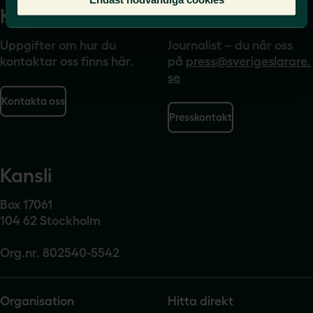
Kontakta
Press
Uppgifter om hur du
Journalist – du når oss
kontaktar oss finns här.
på
press@sverigeslarare.
se
Kontakta oss
Presskontakt
Kansli
Box 17061
104 62 Stockholm
Org.nr. 802540-5542
Organisation
Hitta direkt