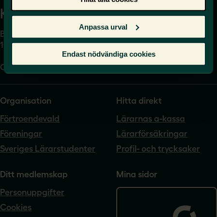
Kansli
Anpassa urval
Box 17061
104 62 Stockholm
Endast nödvändiga cookies
Org.nr. 802540-5542
Organisation
Hitta direkt
Förtroendevald
Lärarnas a-kassa
Föreningar
Lärarförsäkringar
Sveriges Lärarstudenter
Profil- och trycksaker
Ditt medlemskap
Mina sidor
Personuppgifter
Cookies