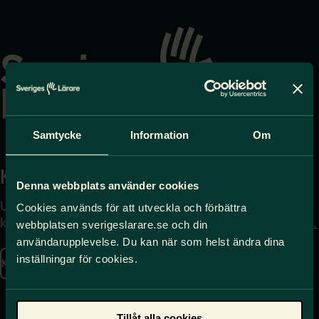
Gå
till
startsidan
Samtycke
Information
Om
Kontakta
Press
Denna webbplats använder cookies
Uppgifter om hur du
Journalist – du når oss
Cookies används för att utveckla och förbättra
kontaktar oss finns här.
på
press@sverigeslarare.
webbplatsen sverigeslarare.se och din
se
användarupplevelse. Du kan när som helst ändra dina
inställningar för cookies.
Kontakta oss
Presskontakt
Tillåt alla cookies