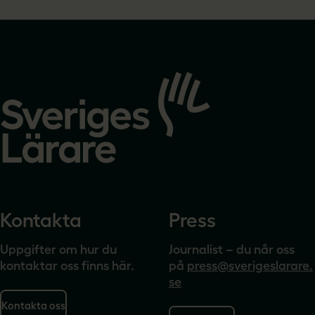
Gå
till
startsidan
Kontakta
Press
Uppgifter om hur du
Journalist – du når oss
kontaktar oss finns här.
på
press@sverigeslarare.
se
Kontakta oss