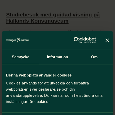
Studiebesök med guidad visning på
Hallands Konstmuseum
Tisdagen den 19 maj 11.00 får vi en guidad
visning på Hallands Konstmuseum av
utställningen Glaskonst.
Visningen tar ca 1 timma.
Samtycke
Information
Om
Efteråt bjuder Sveriges Lärare på fika med
fralla och kaffe eller te.
Denna webbplats använder cookies
Cookies används för att utveckla och förbättra
Vi träffas utanför entrén mot Nissan strax före
webbplatsen sverigeslarare.se och din
11.00.
användarupplevelse. Du kan när som helst ändra dina
inställningar för cookies.
Anmälan senast 5 maj till Agneta Wallentin på
mail: