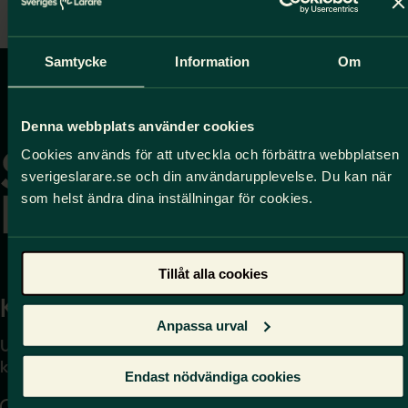
Styrelsen Sveriges Lärare Halmstad
Samtycke
Information
Om
Gå
Denna webbplats använder cookies
till
Cookies används för att utveckla och förbättra webbplatsen
startsidan
sverigeslarare.se och din användarupplevelse. Du kan när
som helst ändra dina inställningar för cookies.
Tillåt alla cookies
Kontakta
Press
Anpassa urval
Uppgifter om hur du
Journalist – du når oss
kontaktar oss finns här.
på
press@sverigeslarare.
Endast nödvändiga cookies
se