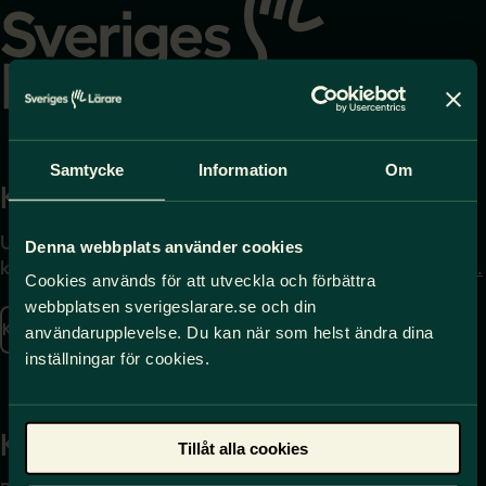
startsidan
Samtycke
Information
Om
Kontakta
Press
Uppgifter om hur du
Journalist – du når oss
Denna webbplats använder cookies
kontaktar oss finns här.
på
press@sverigeslarare.
Cookies används för att utveckla och förbättra
se
webbplatsen sverigeslarare.se och din
Kontakta oss
användarupplevelse. Du kan när som helst ändra dina
Presskontakt
inställningar för cookies.
Kansli
Tillåt alla cookies