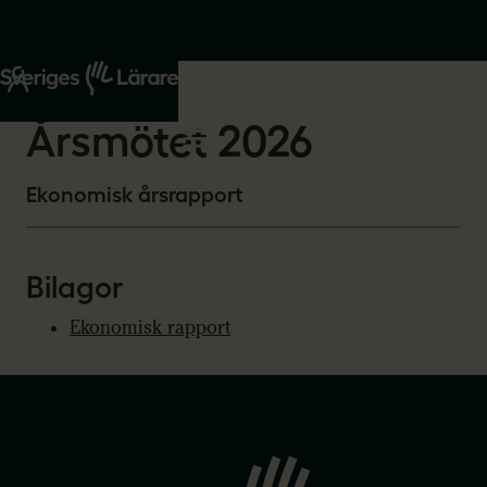
Start
Om oss
2026-03-03
Årsmötet 2026
Ekonomisk årsrapport
Bilagor
Ekonomisk rapport
Gå
till