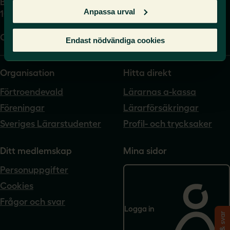
Box 17061
Anpassa urval
104 62 Stockholm
Org.nr. 802540-5542
Endast nödvändiga cookies
Organisation
Hitta direkt
Förtroendevald
Lärarnas a-kassa
Föreningar
Lärarförsäkringar
Sveriges Lärarstudenter
Profil- och trycksaker
Ditt medlemskap
Mina sidor
Personuppgifter
Cookies
Frågor och svar
Logga in