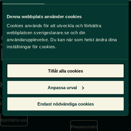
Denna webbplats använder cookies
Gå
Cookies används för att utveckla och förbättra
till
webbplatsen sverigeslarare.se och din
startsidan
användarupplevelse. Du kan när som helst ändra dina
inställningar för cookies.
Tillåt alla cookies
Kontakta
Press
Anpassa urval
Uppgifter om hur du
Journalist – du når oss
kontaktar oss finns här.
på
press@sverigeslarare.
Endast nödvändiga cookies
se
Kontakta oss
Presskontakt