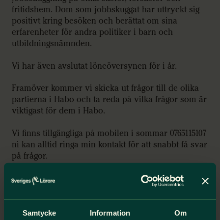
fritidshem. Dom som jobbskuggat har uttryckt sig
positivt kring besöken och berättat om sina
erfarenheter för andra politiker i barn och
utbildningsnämnden.
Vi har även avslutat löneöversynen för i år.
Framöver kommer vi skicka ut frågor till de olika
partierna i Habo och ta reda på vilka frågor som är
viktigast för dem i Habo.
Vi finns tillgängliga på mobilen i sommar 0765115107
ni kan alltid ringa min kontakt för att snabbt få svar
på frågor.
Glad sommar önskar vi i styrelsen
Samtycke
Information
Om