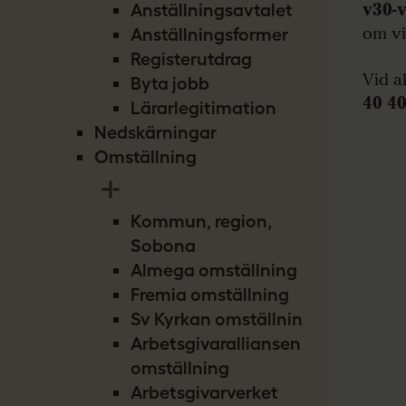
v30-
Anställningsavtalet
om vi
Anställningsformer
Registerutdrag
Vid a
Byta jobb
40 4
Lärarlegitimation
Nedskärningar
Omställning
Kommun, region,
Sobona
Almega omställning
Fremia omställning
Sv Kyrkan omställning
Arbetsgivaralliansen
omställning
Arbetsgivarverket