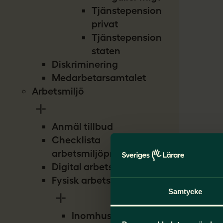
Tjänstepension
privat
Tjänstepension
staten
Diskriminering
Medarbetarsamtalet
Arbetsmiljö
Anmäl tillbud
Checklista
arbetsmiljöproblem
Digital arbetsmiljö
Fysisk arbetsmiljö
Samtycke
Inomhusmiljö