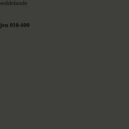
 meddelande
njen 010-400