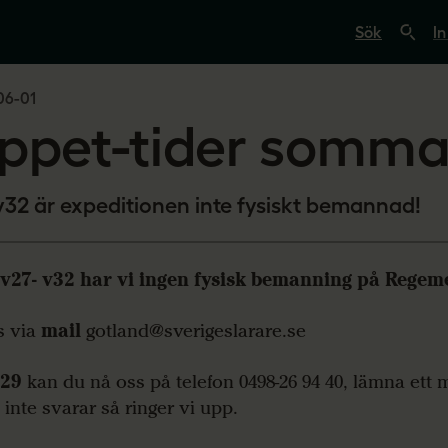
S
ö
In
k
p
å
06-01
s
v
ppet-tider somma
e
r
i
g
e
v32 är expeditionen inte fysiskt bemannad!
s
l
ä
r
v27- v32 har vi ingen fysisk bemanning på Regem
a
r
e
s via
mail
gotland@sverigeslarare.se
.
s
e
v29
kan du nå oss på telefon 0498-26 94 40, lämna ett
 inte svarar så ringer vi upp.