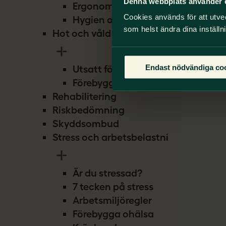
Denna webbplats använder 
Ergonomi
Cookies används för att utve
Hygien och smitta
som helst ändra dina inställn
Hot och våld
Endast nödvändiga co
Utsatt för hot
Förebygg hot
Rehabilitering
Riskbedömning
Skyddsombud
Stress och arbetsbelastning
Är du stressad?
7 tecken på stress
Arbetsmiljöregler
Förebygga ohälsa