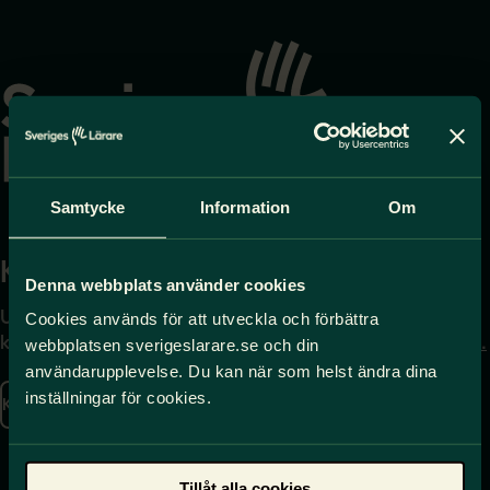
Gå
till
startsidan
Samtycke
Information
Om
Kontakta
Press
Denna webbplats använder cookies
Uppgifter om hur du
Journalist – du når oss
Cookies används för att utveckla och förbättra
kontaktar oss finns här.
på
press@sverigeslarare.
webbplatsen sverigeslarare.se och din
se
användarupplevelse. Du kan när som helst ändra dina
inställningar för cookies.
Kontakta oss
Presskontakt
Tillåt alla cookies