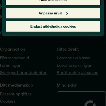
Kansli
Anpassa urval
Box 17061
104 62 Stockholm
Endast nödvändiga cookies
Org.nr. 802540-5542
Organisation
Hitta direkt
Förtroendevald
Lärarnas a-kassa
Föreningar
Lärarförsäkringar
Sveriges Lärarstudenter
Profil- och trycksaker
Ditt medlemskap
Mina sidor
Personuppgifter
Cookies