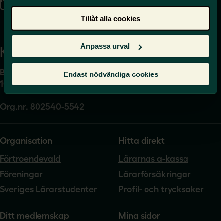
Presskontakt
Tillåt alla cookies
Anpassa urval
Kansli
Box 17061
Endast nödvändiga cookies
104 62 Stockholm
Org.nr. 802540-5542
Organisation
Hitta direkt
Förtroendevald
Lärarnas a-kassa
Föreningar
Lärarförsäkringar
Sveriges Lärarstudenter
Profil- och trycksaker
Ditt medlemskap
Mina sidor