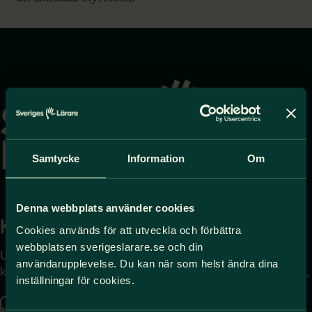
Gå
till
startsidan
Samtycke
Information
Om
Denna webbplats använder cookies
Kontakta
Press
Cookies används för att utveckla och förbättra
webbplatsen sverigeslarare.se och din
Uppgifter om hur du
Journalist – du når oss
användarupplevelse. Du kan när som helst ändra dina
kontaktar oss finns här.
på
press@sverigeslarare.
inställningar för cookies.
se
Kontakta oss