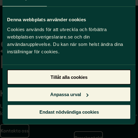
Denna webbplats använder cookies
Gå
Cookies används för att utveckla och förbättra
till
webbplatsen sverigeslarare.se och din
startsidan
användarupplevelse. Du kan när som helst ändra dina
inställningar för cookies.
Tillåt alla cookies
Kontakta
Press
Anpassa urval
Uppgifter om hur du
Journalist – du når oss
Endast nödvändiga cookies
kontaktar oss finns här.
på
press@sverigeslarare.
se
Kontakta oss
Presskontakt