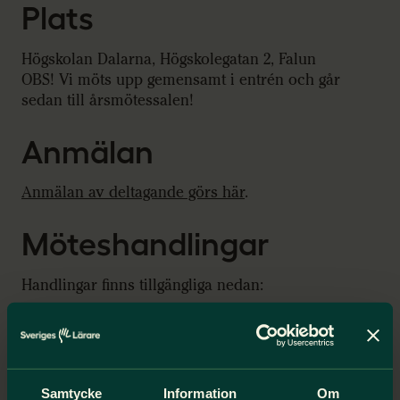
Plats
Högskolan Dalarna, Högskolegatan 2, Falun
OBS! Vi möts upp gemensamt i entrén och går
sedan till årsmötessalen!
Anmälan
Anmälan av deltagande görs här
.
Möteshandlingar
Handlingar finns tillgängliga nedan:
Kallelse
Verksamhetsplan 2026
Budgetförslag
Samtycke
Information
Om