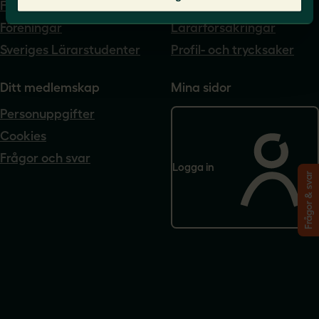
Förtroendevald
Lärarnas a-kassa
Föreningar
Lärarförsäkringar
Sveriges Lärarstudenter
Profil- och trycksaker
Ditt medlemskap
Mina sidor
Personuppgifter
Cookies
Frågor och svar
Logga in
Frågor & svar