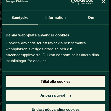
Kontakta
Press
Uppgifter om hur du
Journalist – du når oss
Samtycke
Information
Om
kontaktar oss finns här.
på
press@sverigeslarare.
se
Kontakta oss
Denna webbplats använder cookies
Presskontakt
Cookies används för att utveckla och förbättra
webbplatsen sverigeslarare.se och din
användarupplevelse. Du kan när som helst ändra dina
Kansli
inställningar för cookies.
Box 17061
104 62 Stockholm
Tillåt alla cookies
Org.nr. 802540-5542
Anpassa urval
Organisation
Hitta direkt
Endast nödvändiga cookies