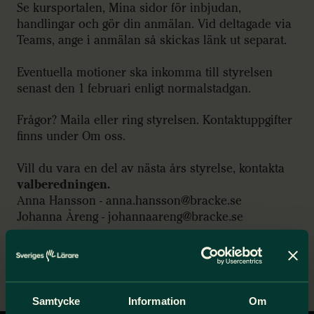
Se kursportalen, Mina sidor för inbjudan,
handlingar och gör din anmälan. Vid deltagade via
Teams, ange i anmälan så skickas länk ut separat.
Eventuella motioner ska inkomma till styrelsen
senast den 1 februari enligt normalstadgan.
Frågor? Maila eller ring styrelsen. Kontaktuppgifter
finns under Om oss.
Vill du vara en del av nästa års styrelse, kontakta
valberedningen.
Anna Hansson - anna.hansson@bracke.se
Johanna Åreng - johannaareng@bracke.se
Varmt välkommen!
/Styrelsen
Samtycke
Information
Om