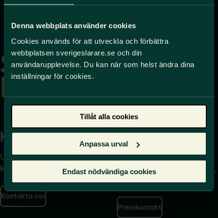
Denna webbplats använder cookies
Gå
Cookies används för att utveckla och förbättra
till
webbplatsen sverigeslarare.se och din
startsidan
användarupplevelse. Du kan när som helst ändra dina
inställningar för cookies.
Tillåt alla cookies
Kontakta
Press
Anpassa urval
Uppgifter om hur du
Journalist – du når oss
kontaktar oss finns här.
på
press@sverigeslarare.
Endast nödvändiga cookies
se
Kontakta oss
Presskontakt