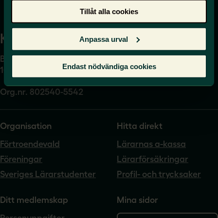
Tillåt alla cookies
Kansli
Anpassa urval
Box 17061
Endast nödvändiga cookies
104 62 Stockholm
Org.nr. 802540-5542
Organisation
Hitta direkt
Förtroendevald
Lärarnas a-kassa
Föreningar
Lärarförsäkringar
Sveriges Lärarstudenter
Profil- och trycksaker
Ditt medlemskap
Mina sidor
Personuppgifter