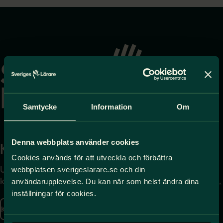
Gå
till
startsidan
Samtycke
Information
Om
Denna webbplats använder cookies
Kontakta
Press
Cookies används för att utveckla och förbättra
Uppgifter om hur du
Journalist – du når oss
webbplatsen sverigeslarare.se och din
kontaktar oss finns här.
på
press@sverigeslarare.
användarupplevelse. Du kan när som helst ändra dina
se
inställningar för cookies.
Kontakta oss
Presskontakt