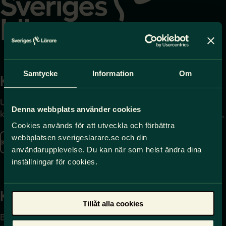
Samtycke
Information
Om
Kontakta
Press
Uppgifter om hur du
Journalist – du når oss
Denna webbplats använder cookies
kontaktar oss finns här.
på
press@sverigeslarare.
se
Cookies används för att utveckla och förbättra
webbplatsen sverigeslarare.se och din
Kontakta oss
användarupplevelse. Du kan när som helst ändra dina
Presskontakt
inställningar för cookies.
Kansli
Tillåt alla cookies
Box 17061