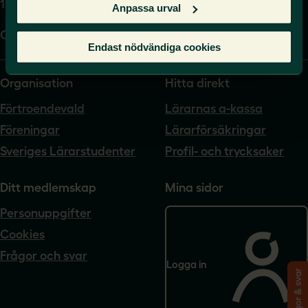
104 62 Stockholm
Anpassa urval
Org.nr. 802540-5542
Endast nödvändiga cookies
Organisation
Hitta direkt
Förtroendevald
Lärarnas a-kassa
Föreningar
Lärarförsäkringar
Sveriges Lärarstudenter
Profil- och trycksaker
Ditt medlemskap
Mina sidor
Personuppgifter
Cookies
Frågor och svar
Logga in
Frågor & svar