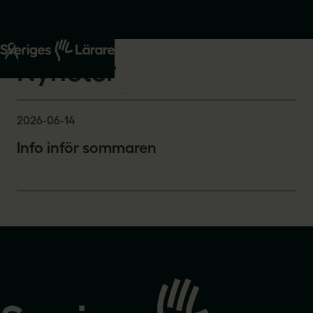
Start
Om oss
Nyheter
2026-06-14
Info inför sommaren
Gå
till
startsidan