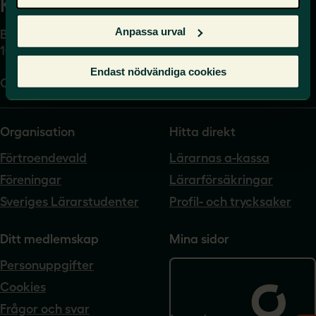
Kansli
Anpassa urval
Box 17061
104 62 Stockholm
Endast nödvändiga cookies
Org.nr. 802540-5542
Organisation
Hitta direkt
Förtroendevald
Lärarnas a-kassa
Föreningar
Lärarförsäkringar
Sveriges Lärarstudenter
Profil- och trycksaker
Ditt medlemskap
Mina sidor
Personuppgifter
Cookies
Frågor och svar