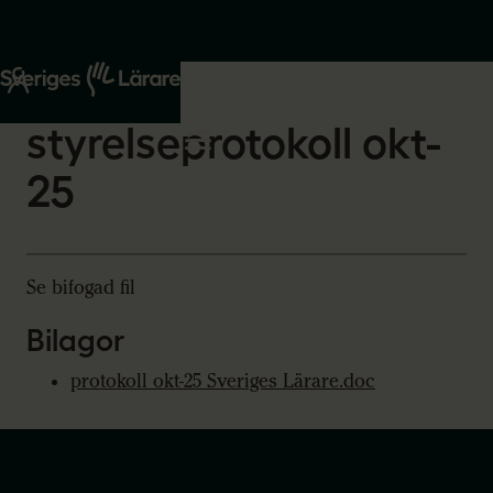
Start
Om oss
2026-03-02
styrelseprotokoll okt-
25
Se bifogad fil
Bilagor
protokoll okt-25 Sveriges Lärare.doc