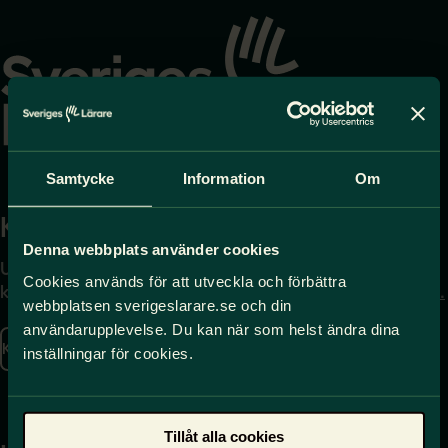
Gå
till
startsidan
Samtycke
Information
Om
Kontakta
Press
Denna webbplats använder cookies
Uppgifter om hur du
Journalist – du når oss
Cookies används för att utveckla och förbättra
kontaktar oss finns här.
på
press@sverigeslarare.
webbplatsen sverigeslarare.se och din
se
användarupplevelse. Du kan när som helst ändra dina
Kontakta oss
inställningar för cookies.
Presskontakt
Tillåt alla cookies