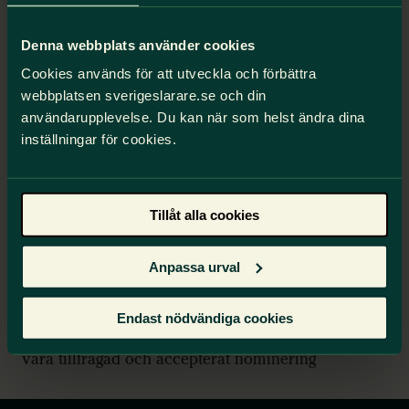
mejla oss gärna!
Denna webbplats använder cookies
Årets valberedning:
Cookies används för att utveckla och förbättra
Marie Eliasson, marie53eliasson@gmail.com
webbplatsen sverigeslarare.se och din
Hanna Helmer Axelsson,
användarupplevelse. Du kan när som helst ändra dina
hanna.helmeraxelsson@alingsas.se
inställningar för cookies.
Tommy Apoy, tommy.apoy@alingsas.se
Anette Larsson, anette.1.larsson@alingsas.se
Hör av dig
senast 23 januari
.
Tillåt alla cookies
Nomineringsbehov:
Anpassa urval
Följande person/personer (arbetsplats, befattning,
ålder) är intresserade av att arbeta med fackliga
Endast nödvändiga cookies
frågor i lokalföreningen. Den nominerade måste
vara tillfrågad och accepterat nominering