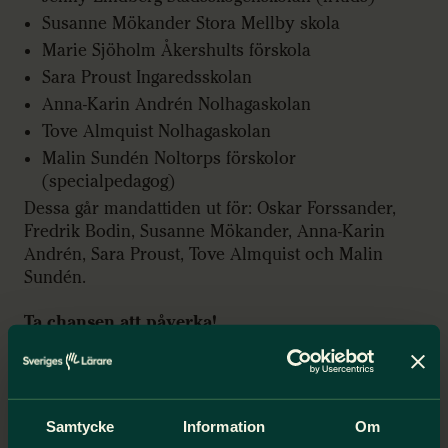
Susanne Mökander Stora Mellby skola
Marie Sjöholm Åkershults förskola
Sara Proust Ingaredsskolan
Anna-Karin Andrén Nolhagaskolan
Tove Almquist Nolhagaskolan
Malin Sundén Noltorps förskolor
(specialpedagog)
Dessa går mandattiden ut för: Oskar Forssander,
Fredrik Bodin, Susanne Mökander, Anna-Karin
Andrén, Sara Proust, Tove Almquist och Malin
Sundén.
Ta chansen att påverka!
Önskvärt att styrelsens sammansättning speglar
medlemskåren i Alingsås!
Samtycke
Information
Om
Har du några frågor kring valberedningens arbete,