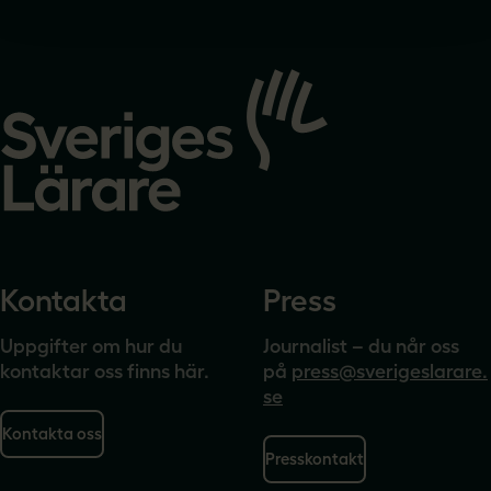
Gå
till
startsidan
Kontakta
Press
Uppgifter om hur du
Journalist – du når oss
kontaktar oss finns här.
på
press@sverigeslarare.
se
Kontakta oss
Presskontakt