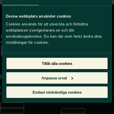
Denna webbplats använder cookies
Gå
Cookies används för att utveckla och förbättra
till
webbplatsen sverigeslarare.se och din
startsidan
användarupplevelse. Du kan när som helst ändra dina
inställningar för cookies.
Tillåt alla cookies
Kontakta
Press
Anpassa urval
Uppgifter om hur du
Journalist – du når oss
Endast nödvändiga cookies
kontaktar oss finns här.
på
press@sverigeslarare.
se
Kontakta oss
Presskontakt