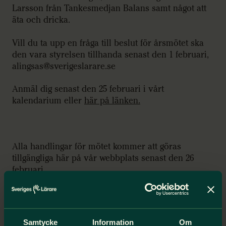
Larsson från Tankesmedjan Balans samt något att
äta och dricka.
Vill du ta upp en fråga till beslut för årsmötet ska
den vara styrelsen tillhanda senast den 1 februari,
alingsas@sverigeslarare.se
Anmäl dig senast den 25 februari i vårt
kalendarium eller
här på länken.
Alla handlingar för mötet kommer att göras
tillgängliga här på vår webbplats senast den 26
februari.
Bilagor
Kallelse årsmöte 2026
Samtycke
Information
Om