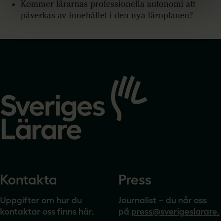
Kommer lärarnas professionella autonomi att
påverkas av innehållet i den nya läroplanen?
Gå
till
startsidan
Kontakta
Press
Uppgifter om hur du
Journalist – du når oss
kontaktar oss finns här.
på
press@sverigeslarare.