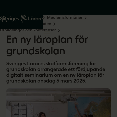
Start
Medlemskap
Medlemsförmåner
Rabatter och erbjudanden
Utbildningar och konferenser
En ny läroplan för
grundskolan
Sveriges Lärares skolformsförening för
grundskolan arrangerade ett fördjupande
digitalt seminarium om en ny läroplan för
grundskolan onsdag 5 mars 2025.