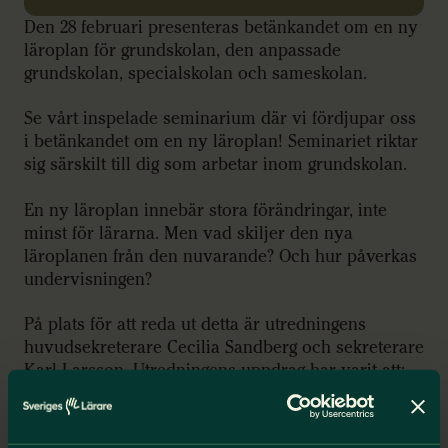
Den 28 februari presenteras betänkandet om en ny
läroplan för grundskolan, den anpassade
grundskolan, specialskolan och sameskolan.
Se vårt inspelade seminarium där vi fördjupar oss
i betänkandet om en ny läroplan! Seminariet riktar
sig särskilt till dig som arbetar inom grundskolan.
En ny läroplan innebär stora förändringar, inte
minst för lärarna. Men vad skiljer den nya
läroplanen från den nuvarande? Och hur påverkas
undervisningen?
På plats för att reda ut detta är utredningens
huvudsekreterare Cecilia Sandberg och sekreterare
Karl Larsson. Utredningens uppdrag har varit att:
göra läroplanen tydligare och mer lättillgänglig
stärka fokus på grundläggande kunskaper och