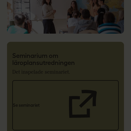
Seminarium om
läroplansutredningen
Det inspelade seminariet.
Se seminariet