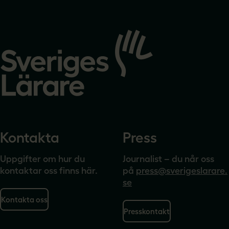
Gå
till
startsidan
Kontakta
Press
Uppgifter om hur du
Journalist – du når oss
kontaktar oss finns här.
på
press@sverigeslarare.
se
Kontakta oss
Presskontakt