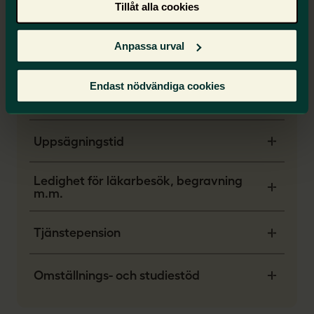
Tillåt alla cookies
Semesterledighet
Anpassa urval
Förälder
Endast nödvändiga cookies
Sjuklön
Uppsägningstid
Ledighet för läkarbesök, begravning
m.m.
Tjänstepension
Omställnings- och studiestöd