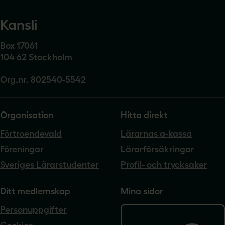
Kansli
Box 17061
104 62 Stockholm
Org.nr. 802540-5542
Organisation
Hitta direkt
Förtroendevald
Lärarnas a-kassa
Föreningar
Lärarförsäkringar
Sveriges Lärarstudenter
Profil- och trycksaker
Ditt medlemskap
Mina sidor
Personuppgifter