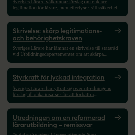
Sveriges Lärare välkomnar förslag om enklare
legitimation för lärare, men efterlyser rättssäkerhet,
transparens och likvärdig bedömning i processen.
Skrivelse: skärp legitimations-
och behörighetskraven
Sveriges Lärare har lämnat en skrivelse till statsråd
vid Utbildningsdepartementet om att skärpa
skollagen för att få fler behöriga lärare i skolan. Här
hittar du skrivelsen.
Styrkraft för lyckad integration
Sveriges Lärare har yttrat sig över utredningens
förslag till olika insatser för att förbättra
integrationen av utrikes födda. Ett av förslagen skulle
innebära att Skolverket fick sektorsansvar för
integrationspolitiken i vissa frågor.
Utredningen om en reformerad
lärarutbildning – remissvar
Ta del av Sveriges Lärares yttrande över