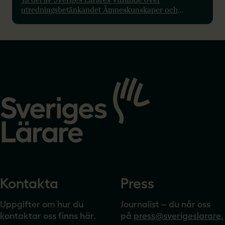
utredningsbetänkandet Ämneskunskaper och
lärarskicklighet – en reformerad lärarutbildning.
Gå
till
startsidan
Kontakta
Press
Uppgifter om hur du
Journalist – du når oss
kontaktar oss finns här.
på
press@sverigeslarare.