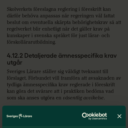
Skolverkets föreslagna reglering i föreskrift kan
därför behöva anpassas när regeringen väl fattat
beslut om eventuella skärpta behörighetskrav så att
regelverket blir enhetligt när det gäller krav på
kunskaper i svenska språket för just lärar- och
förskollärarutbildning.
4.12.2 Detaljerade ämnesspecifika krav
utgår
Sveriges Lärare ställer sig väldigt tveksamt till
förslaget. Förbundet vill framföra att avsaknaden av
tydliga ämnesspecifika krav reglerade i föreskrift
kan göra det svårare att i praktiken bedöma vad
som ska anses utgöra en
väsentlig avvikelse
.
Det väcker frågor om hur likvärdighet och
rättssäkerhet för den enskilde ska kunna
säkerställas, liksom hur vi värnar att de lärare med