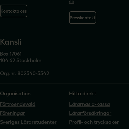
se
Kontakta oss
Presskontakt
Kansli
Box 17061
104 62 Stockholm
Org.nr. 802540-5542
Organisation
Hitta direkt
Förtroendevald
Lärarnas a-kassa
Föreningar
Lärarförsäkringar
Sveriges Lärarstudenter
Profil- och trycksaker