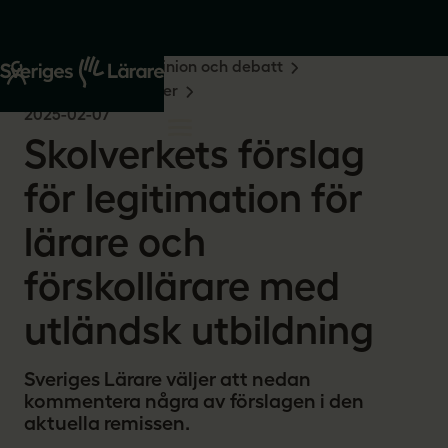
Start
Om oss
Opinion och debatt
Remissvar och skrivelser
2025-02-07
Skolverkets förslag
för legitimation för
lärare och
förskollärare med
utländsk utbildning
Sveriges Lärare väljer att nedan
kommentera några av förslagen i den
aktuella remissen.