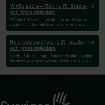
Vi Vägledare – Tidning för Studie-
och Yrkesvägledare
Vi Vägledare är tidningen för dig som arbetar som
studie- och yrkesvägledare. Ta del av artiklar,
nyheter och inspiration som stödjer ditt arbete.
Ny arbetsbeskrivning för studie-
och yrkesvägledare
Sveriges Lärare har tagit fram en arbetsbeskrivning
för studie- och yrkesvägledare. Materialet är ett stöd
i dialogen med arbetsgivare och tydliggör
professionens uppdrag, kompetens och ansvar.
Gå
till
startsidan