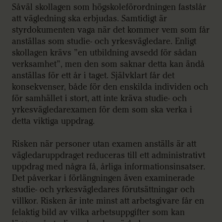
Såväl skollagen som högskoleförordningen fastslår
att vägledning ska erbjudas. Samtidigt är
styrdokumenten vaga när det kommer vem som får
anställas som studie- och yrkesvägledare. Enligt
skollagen krävs ”en utbildning avsedd för sådan
verksamhet”, men den som saknar detta kan ändå
anställas för ett år i taget. Självklart får det
konsekvenser, både för den enskilda individen och
för samhället i stort, att inte kräva studie- och
yrkesvägledarexamen för dem som ska verka i
detta viktiga uppdrag.
Risken när personer utan examen anställs är att
vägledaruppdraget reduceras till ett administrativt
uppdrag med några få, årliga informationsinsatser.
Det påverkar i förlängningen även examinerade
studie- och yrkesvägledares förutsättningar och
villkor. Risken är inte minst att arbetsgivare får en
felaktig bild av vilka arbetsuppgifter som kan