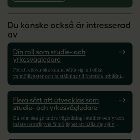
Du kanske också är intresserad
av
Din roll som studie- och
yrkesvägledare
För att elever ska kunna sätta sig in i olika
valmöjligheter och ta ställning till framtida utbildning
och yrke, behöver flera på skolan ha ansvar i
vägledningsfrågor.
Flera sätt att utvecklas som
studie- och yrkesvägledare
Du som ska ge andra vägledning i studier och yrken
måste naturligtvis få möjlighet att hålla dig själv
uppdaterad med den senaste informationen om
arbetsmarknad och studievägar.