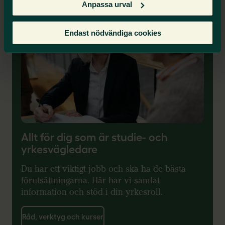
Anpassa urval
Endast nödvändiga cookies
Allt för dig som är studie- och
yrkesvägledare
Du har ett viktigt jobb och ska ha de bästa
förutsättningarna. Här har vi samlat
information och stöd i din yrkesroll.
Råd, verktyg och kurser