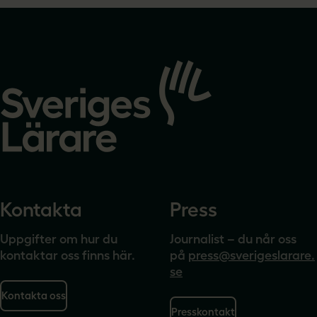
Gå
till
startsidan
Kontakta
Press
Uppgifter om hur du
Journalist – du når oss
kontaktar oss finns här.
på
press@sverigeslarare.
se
Kontakta oss
Presskontakt