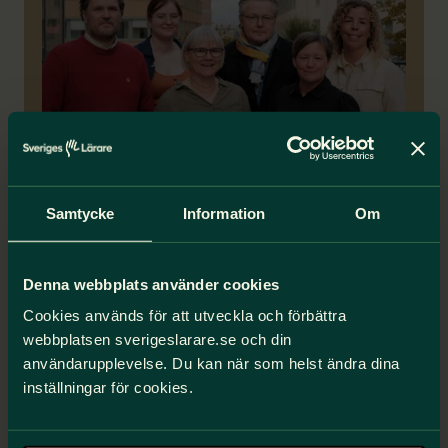
Lärarnas yrkesetiska råd
Samtycke
Information
Om
Yrkesetiska rådet ansvarar för att göra de
yrkesetiska principerna mer kända och ta
Denna webbplats använder cookies
fram stöd i yrkesetiska frågor. I rådet sitter
verksamma lärare och forskare.
Cookies används för att utveckla och förbättra
webbplatsen sverigeslarare.se och din
Uppdrag och aktuella frågor
användarupplevelse. Du kan när som helst ändra dina
inställningar för cookies.
Exempel på yrkesetiska utmaningar