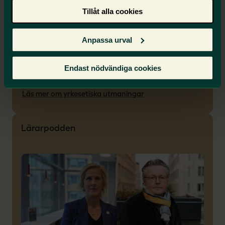
De yrkesetiska utmaningar som lärare ställs
Tillåt alla cookies
inför kan ibland få stora konsekvenser. Ta del
av uttalanden från Lärarnas yrkesetiska råd
Anpassa urval
som ett stöd i yrkesetiska utmaningar samt för
gemensamma yrkesetiska reflektioner på
arbetsplatsen.
Endast nödvändiga cookies
Läs mer om yrkesetiska utmaningar
Lärarpodden